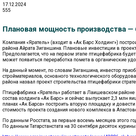
17.12.2024
555
Плановая мощность производства — 6
Компания «Яратель» (входит в «Ак Барс Холдинг») постр
района Айрата Зиганшина. Плановые инвестиции в проект 
Предполагается, что на первом этапе птицефабрика буде
может появиться переработка помета в органические удо
На данный момент, по словам Зиганшина, инвестор приоб
стройматериалов, основного технологического оборудован
района назвал проект строительства птицефабрики страт
Птицефабрика «Яратель» работает в Лаишевском районе Та
состав холдинга
«Ак Барс»
и сейчас выпускает 2,3 млн яи
планах «Ак Барса» построить вторую площадку и довести 
стоимость проекта создания нового комплекса в Апастов
По данным
Росстата
, за первые восемь месяцев этого го
По данным Татарстанстата на 30 сентября десяток куриных