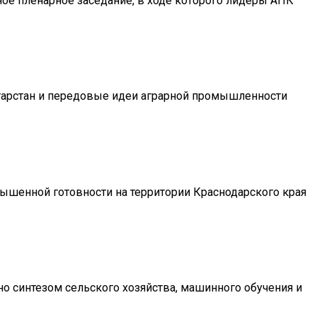
ое пленарное заседание, в ходе которого лидеры АПК
атарстан и передовые идеи аграрной промышленности
вышенной готовности на территории Краснодарского края
но синтезом сельского хозяйства, машинного обучения и