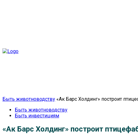
Главная
Отрасль
Технологии
Село
Жи
Быть животноводству
«Ак Барс Холдинг» построит птице
Быть животноводству
Быть инвестициям
«Ак Барс Холдинг» построит птицефаб