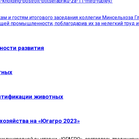
kholding-postroit-ptitsefabriku-za-11-mlrd-rubley/
ам и гостям итогового заседания коллегии Минсельхоза Гл
ющей промышленности, поблагодарив их за нелегкий труд 
ности развития
тных
ентификации животных
хозяйства на «Югагро 2023»