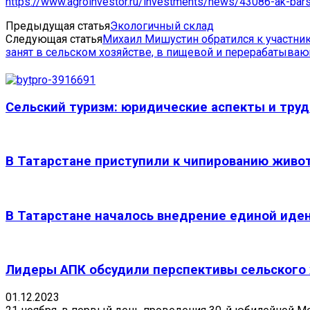
https://www.agroinvestor.ru/investments/news/43086-ak-bars-
Предыдущая статья
Экологичный склад
Следующая статья
Михаил Мишустин обратился к участник
занят в сельском хозяйстве, в пищевой и перерабатыва
Сельский туризм: юридические аспекты и труд
В Татарстане приступили к чипированию живо
В Татарстане началось внедрение единой ид
Лидеры АПК обсудили перспективы сельского 
01.12.2023