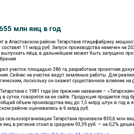
55 млн яиц в год
оит в Апастовском районе Татарстана птицефабрику мощнос
составят 11 млрд руб. Запуск производства намечен на 202
т выпускать яйца, в дальнейшем может быть запущено про
брения.
рел участок площадью 286 га, разработана проектная док
ия. Сейчас на участке ведут земляные работы. Для реализ
егическим, поскольку он окажет существенное влияние на
тарстана с 1981 года (ее прежние названия — «Татарская» 
ц в сутки, говорится на ее сайте. Продукция продается под
общий объем производства яиц до 1,5 млрд штук в год в ян
ском районе оценивалась в 6 млрд руб.
да сельхозорганизации Татарстана произвели 830,6 млн яиц
 яиц в регионе стоил в среднем 93,39 руб. — на 0,2% деше