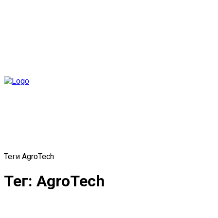
Главная
Отрасль
Технологии
Село
Жи
Теги
AgroTech
Тег: AgroTech