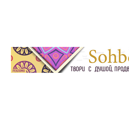
вотноводство
Растениеводство
Экология
Новости