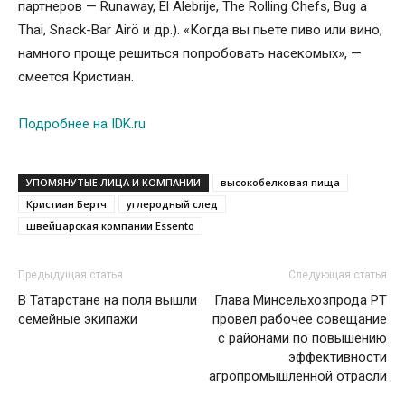
партнеров — Runaway, El Alebrije, The Rolling Chefs, Bug a
Thai, Snack-Bar Airö и др.). «Когда вы пьете пиво или вино,
намного проще решиться попробовать насекомых», —
смеется Кристиан.
Подробнее на IDK.ru
УПОМЯНУТЫЕ ЛИЦА И КОМПАНИИ
высокобелковая пища
Кристиан Бертч
углеродный след
швейцарская компании Essento
Предыдущая статья
Следующая статья
В Татарстане на поля вышли
Глава Минсельхозпрода РТ
семейные экипажи
провел рабочее совещание
с районами по повышению
эффективности
агропромышленной отрасли