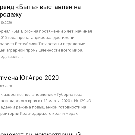
ренд «Быть» выставлен на
родажу
.10.2020
рнал «БЫТЬ pro» на протяжении 5 лет, начиная
 2015 года пропагандировал достижения
грариев Республики Татарстан и передовые
деи аграрной промышленности всего мира,
едставлял...
тмена ЮгАгро-2020
.09.2020
ак известно, постановлением Губернатора
аснодарского края от 13 марта 2020 г. № 129 «О
ведении режима повышенной готовности на
рритории Краснодарского края и мерах...
оможет ли искусственный