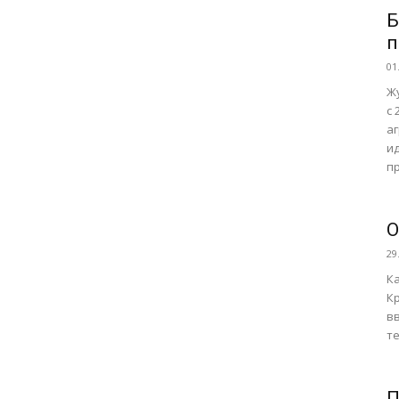
Б
п
01
Жу
с
а
и
пр
О
29
К
Кр
в
те
П