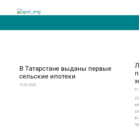
Животноводство
Растениеводство
Экология
Новост
Л
В Татарстане выданы первые
п
сельские ипотеки
х
13.03.2020
01
21
ю
с
в
пр