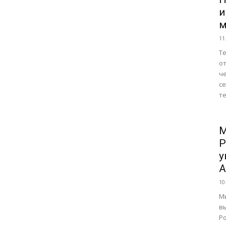
и
м
11
Те
от
ч
се
те
М
Р
у
А
10
М
в
Р